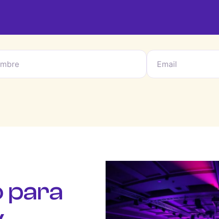
 para
y