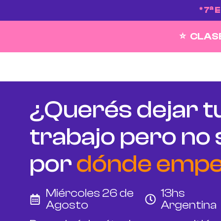
Ir
a
* 7
E
al
contenido
⭐ CLAS
¿Querés dejar t
trabajo pero no
por
dónde empe
Miércoles 26 de
13hs
Agosto
Argentina