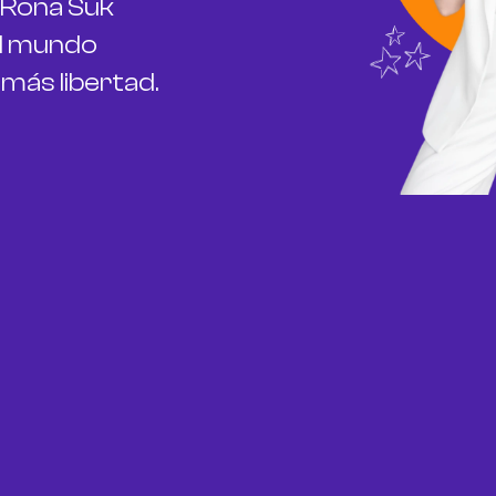
 Rona Suk
 el mundo
más libertad.